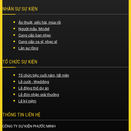
NHÂN SỰ SỰ KIỆN
Ảo thuật, xiếc hài, múa rối
Người mẫu, Model
Cung cấp ban nhạc
Cung cấp ca sĩ, nhạc sĩ
Lân sư rồng
TỔ CHỨC SỰ KIỆN
Tổ chức tiệc cuối năm, tất niên
Lễ cưới - Wedding
Lễ động thổ dự án
Lễ đón nhận giải thưởng
Lễ kỷ niệm
THÔNG TIN LIÊN HỆ
CÔNG TY SỰ KIỆN PHƯỚC MINH