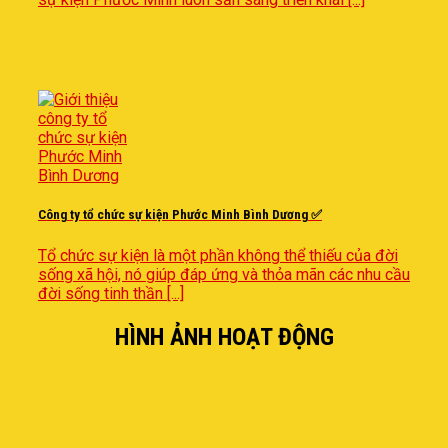
Công ty tổ chức sự kiện Phước Minh Bình Dương ✅
Tổ chức sự kiện là một phần không thể thiếu của đời
sống xã hội, nó giúp đáp ứng và thỏa mãn các nhu cầu
đời sống tinh thần [...]
HÌNH ẢNH HOẠT ĐỘNG