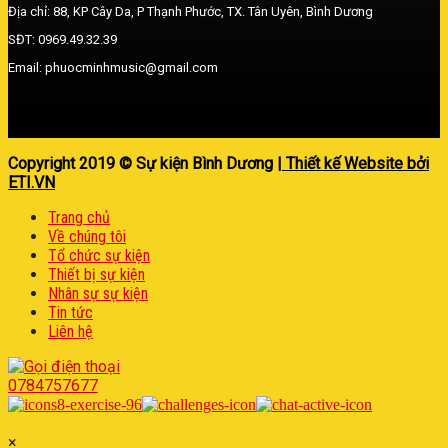
Địa chỉ: 88, KP Cây Da, P Thạnh Phước, TX. Tân Uyên, Bình Dương
SĐT: 0969.49.32.39
Email: phuocminhmusic@gmail.com
Copyright 2019 © Sự kiện Bình Dương
| Thiết kế Website bởi
ETI.VN
Trang chủ
Về chúng tôi
Tổ chức sự kiện
Thiết bị sự kiện
Nhân sự sự kiện
Tin tức
Liên hệ
0784757677
×