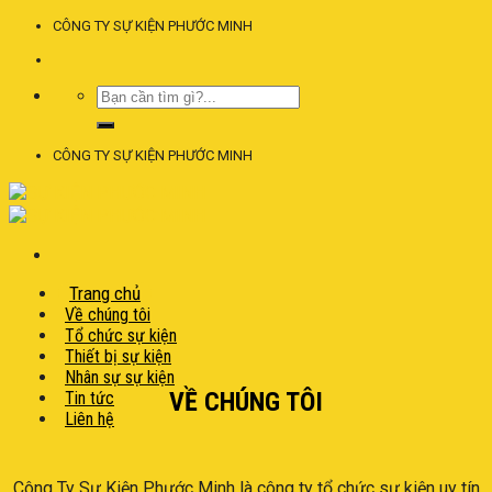
Skip
CÔNG TY SỰ KIỆN PHƯỚC MINH
to
content
CÔNG TY SỰ KIỆN PHƯỚC MINH
Trang chủ
Về chúng tôi
Tổ chức sự kiện
Thiết bị sự kiện
Nhân sự sự kiện
VỀ CHÚNG TÔI
Tin tức
Liên hệ
Công Ty Sự Kiện Phước Minh là công ty tổ chức sự kiện uy tín